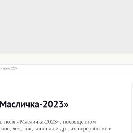
ичка-2023»
«Масличка-2023»
нь поля «Масличка-2023», посвященном
пс, лен, соя, конопля и др., их переработке и