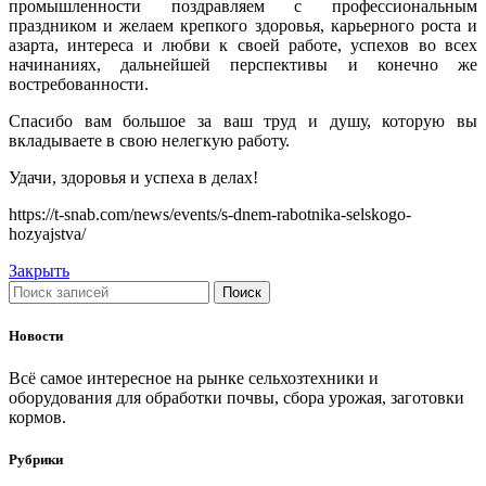
промышленности поздравляем с профессиональным
днем
праздником и желаем крепкого здоровья, карьерного роста и
работника
азарта, интереса и любви к своей работе, успехов во всех
сх
начинаниях, дальнейшей перспективы и конечно же
и
востребованности.
перерабатывающей
промышленности!
Спасибо вам большое за ваш труд и душу, которую вы
вкладываете в свою нелегкую работу.
Удачи, здоровья и успеха в делах!
https://t-snab.com/news/events/s-dnem-rabotnika-selskogo-
hozyajstva/
Закрыть
Поиск
Новости
Всё самое интересное на рынке сельхозтехники и
оборудования для обработки почвы, сбора урожая, заготовки
кормов.
Рубрики