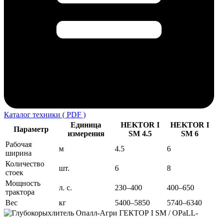
Каталог техники ( PDF )
Единица
HEKTOR I
HEKTOR I
Параметр
измерения
SM 4.5
SM 6
Рабочая
м
4.5
6
ширина
Количество
шт.
6
8
стоек
Мощность
л. с.
230–400
400–650
трактора
Вес
кг
5400–5850
5740–6340