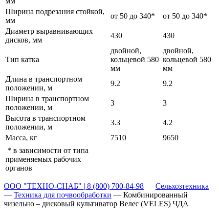
мм
Ширина подрезания стойкой,
от 50 до 340*
от 50 до 340*
мм
Диаметр выравнивающих
430
430
дисков, мм
двойной,
двойной,
Тип катка
кольцевой 580
кольцевой 580
мм
мм
Длина в транспортном
9.2
9.2
положении, м
Ширина в транспортном
3
3
положении, м
Высота в транспортном
3.3
4.2
положении, м
Масса, кг
7510
9650
* в зависимости от типа
применяемых рабочих
органов
ООО "ТЕХНО-СНАБ" | 8 (800) 700-84-98
—
Сельхозтехника
—
Техника для почвообработки
—
Комбинированный
чизельно – дисковый культиватор Велес (VELES) ЧДА