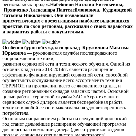
региональных продаж:
Набебиной Наталии Евгеньевны,
Прядченко Александра Пантелеймоновича, Кудрявцевой
Татьяны Николаевны. Они познакомили
присутствующих с презентациями наиболее выдающихся
проектов по свои регионам, рассказали о своих наработках
и вариантах работы с покупателями.
Особенно бурно обсуждался доклад
Кружилина Максима
Юрьевича — р
уководителя службы послепродажного
сопровождения техники,
развития сервисной сети и технического обучения. Одной из
основных задач на 2013-2014гг. является расширение
эффективно функционирующей сервисной сети, способной
осуществлять обслуживание всего ассортимента техники
ТЕРРИОН на протяжении всего ее жизненного цикла, и
создание региональных складов запасных частей. Основной
целью работы сервисной службы ЗАО «Агротехмаш» и
сервисных служб дилеров является бесперебойная работа
техники в любой сезон и максимальная удовлетворенность
потребителя.
Основным направлением работы на следующий дилерский
год станет дальнейшее расширение обучающей программы
для персонала компании-дилера (для сотрудников отделов
продаж, сервисных специалистов, маркетологов).