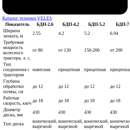
Каталог техники VELES
Показатель
БДН-2,6
БДП-4,2
БДП-5,2
БДП-7
Ширина
2.55
4.2
5.2
6.94
захвата, м
Требуемая
мощность
от 80
от 130
150-200
от 200
колесного
трактора, л. с.
Тип
соединения с
навесная
прицепная
прицепная
прицепна
трактором
Глубина
обработки
до 12
до 12
до 12
до 12
почвы, см
Рабочая
до 18
до 18
до 18
до 18
скорость, км/ч
Диаметр
430
430
430
430
диска, мм
конический,
конический,
конический,
коническ
Тип диска
вырезной
вырезной
вырезной
вырезной