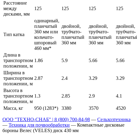
Расстояние
между
125
125
125
125
дисками, мм
одинарный,
планчатый
двойной,
двойной,
двойной,
360 мм или
трубчато-
трубчато-
трубчато-
Тип катка
кольчато-
планчатый
планчатый
планчаты
шпоровый
360 мм
360 мм
360 мм
460 мм*
Длина в
транспортном
1.86
5.9
5.66
5.66
положении, м
Ширина в
транспортном
2.87
2.4
3.29
3.29
положении, м
Высота в
транспортном
1.3
2.85
2.9
4.1
положении, м
Масса, кг
950 (1283*)
3380
3570
4520
ООО "ТЕХНО-СНАБ" | 8 (800) 700-84-98
—
Сельхозтехника
—
Техника для почвообработки
—
Компактные дисковые
бороны Велес (VELES) диск 430 мм